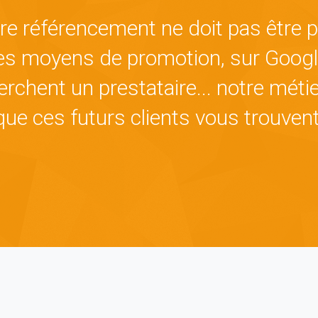
i
t
 référencement ne doit pas être pris
i
o
es moyens de promotion, sur Google
n
s
erchent un prestataire... notre métie
g
é
que ces futurs clients vous trouvent
n
é
r
a
l
e
s
d
e
v
e
n
t
e