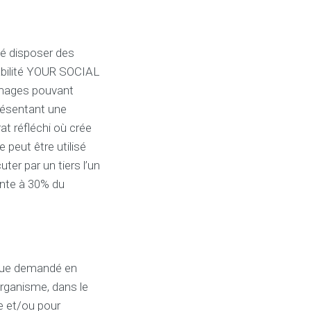
sé disposer des
sabilité YOUR SOCIAL
mmages pouvant
présentant une
at réfléchi où crée
eut être utilisé
ter par un tiers l’un
nte à 30% du
nque demandé en
ganisme, dans le
 et/ou pour