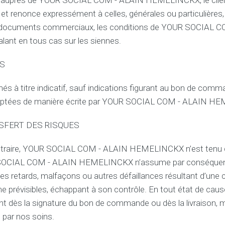
uprès de YOUR SOCIAL COM - ALAIN HEMELINCKX, le clien
i
t
et renonce expressément à celles, générales ou particulières, q
i
 documents commerciaux, les conditions de YOUR SOCIAL C
o
nt en tous cas sur les siennes.
n
s
g
IS
é
n
és à titre indicatif, sauf indications figurant au bon de comm
é
r
ptées de manière écrite par YOUR SOCIAL COM - ALAIN H
a
l
NSFERT DES RISQUES
e
s
d
ontraire, YOUR SOCIAL COM - ALAIN HEMELINCKX n’est tenu q
e
SOCIAL COM - ALAIN HEMELINCKX n’assume par conséquen
v
e
les retards, malfaçons ou autres défaillances résultant d’une
n
prévisibles, échappant à son contrôle. En tout état de cause
t
ent dès la signature du bon de commande ou dès la livraison, 
e
 par nos soins.