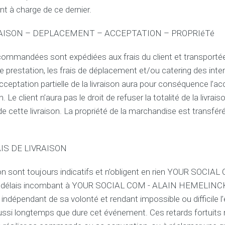
t à charge de ce dernier.
VRAISON – DEPLACEMENT – ACCEPTATION – PROPRIéTé
mmandées sont expédiées aux frais du client et transportée
de prestation, les frais de déplacement et/ou catering des int
acceptation partielle de la livraison aura pour conséquence l’ac
on. Le client n’aura pas le droit de refuser la totalité de la livra
de cette livraison. La propriété de la marchandise est transfé
AIS DE LIVRAISON
ison sont toujours indicatifs et n’obligent en rien YOUR SOCIA
délais incombant à YOUR SOCIAL COM - ALAIN HEMELINCK
indépendant de sa volonté et rendant impossible ou difficile l
aussi longtemps que dure cet événement. Ces retards fortuits 