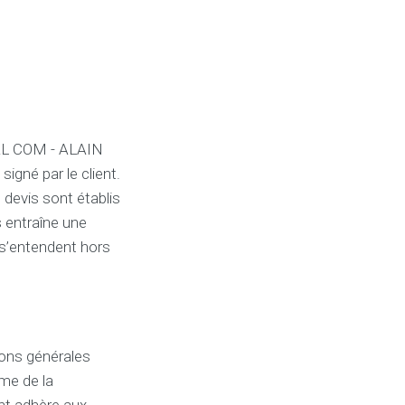
IAL COM - ALAIN
gné par le client.
 devis sont établis
s entraîne une
 s’entendent hors
ions générales
ême de la