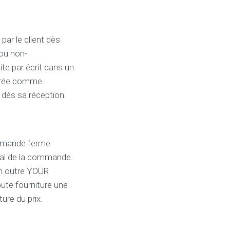
ar le client dès
 ou non-
te par écrit dans un
idérée comme
s dès sa réception.
ommande ferme
tal de la commande.
 En outre YOUR
ute fourniture une
ure du prix.