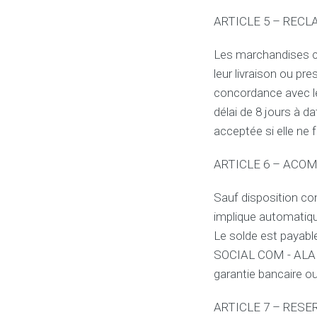
ARTICLE 5 – REC
Les marchandises co
leur livraison ou pr
concordance avec le
délai de 8 jours à d
acceptée si elle ne 
ARTICLE 6 – ACO
Sauf disposition c
implique automatiq
Le solde est payable
SOCIAL COM - ALAIN 
garantie bancaire ou
ARTICLE 7 – RESE