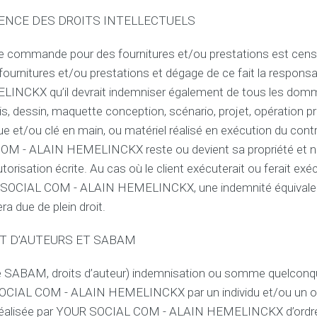
ICENCE DES DROITS INTELLECTUELS
se commande pour des fournitures et/ou prestations est cen
s fournitures et/ou prestations et dégage de ce fait la respon
INCKX qu’il devrait indemniser également de tous les do
is, dessin, maquette conception, scénario, projet, opération 
 et/ou clé en main, ou matériel réalisé en exécution du contr
M - ALAIN HEMELINCKX reste ou devient sa propriété et ne p
orisation écrite. Au cas où le client exécuterait ou ferait exécu
R SOCIAL COM - ALAIN HEMELINCKX, une indemnité équivale
a due de plein droit.
OIT D’AUTEURS ET SABAM
s de SABAM, droits d’auteur) indemnisation ou somme quelco
CIAL COM - ALAIN HEMELINCKX par un individu et/ou un or
 réalisée par YOUR SOCIAL COM - ALAIN HEMELINCKX d’ordre