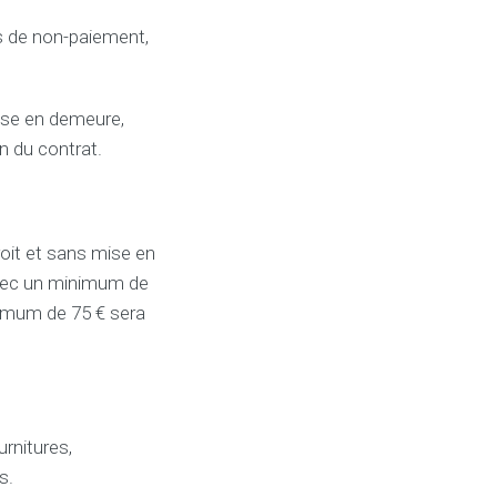
 de non-paiement,
mise en demeure,
n du contrat.
oit et sans mise en
avec un minimum de
nimum de 75 € sera
rnitures,
s.