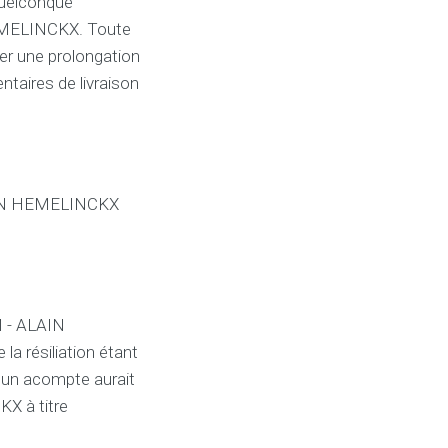
quelconque
EMELINCKX. Toute
ner une prolongation
ntaires de livraison
LAIN HEMELINCKX
 - ALAIN
a résiliation étant
un acompte aurait
X à titre