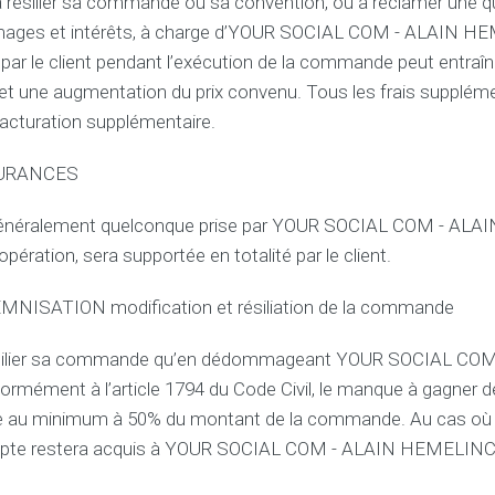
 à résilier sa commande ou sa convention, ou à réclamer une 
mages et intérêts, à charge d’YOUR SOCIAL COM - ALAIN H
 par le client pendant l’exécution de la commande peut entraî
n et une augmentation du prix convenu. Tous les frais suppléme
 facturation supplémentaire.
SURANCES
généralement quelconque prise par YOUR SOCIAL COM - A
pération, sera supportée en totalité par le client.
NISATION modification et résiliation de la commande
 résilier sa commande qu’en dédommageant YOUR SOCIAL COM
ment à l’article 1794 du Code Civil, le manque à gagner de l
e au minimum à 50% du montant de la commande. Au cas où 
mpte restera acquis à YOUR SOCIAL COM - ALAIN HEMELINCK