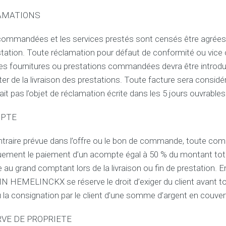
LAMATIONS
mmandées et les services prestés sont censés être agrées p
estation. Toute réclamation pour défaut de conformité ou vice
s fournitures ou prestations commandées devra être introdui
ater de la livraison des prestations. Toute facture sera cons
fait pas l’objet de réclamation écrite dans les 5 jours ouvrable
MPTE
ontraire prévue dans l’offre ou le bon de commande, toute c
uement le paiement d’un acompte égal à 50 % du montant to
 au grand comptant lors de la livraison ou fin de prestation.
HEMELINCKX se réserve le droit d’exiger du client avant to
 la consignation par le client d’une somme d’argent en couvert
RVE DE PROPRIETE