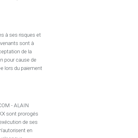
s à ses risques et
ervenants sont à
ceptation de la
ison pour cause de
rée lors du paiement
L COM - ALAIN
X sont prorogés
’exécution de ses
n’autorisent en