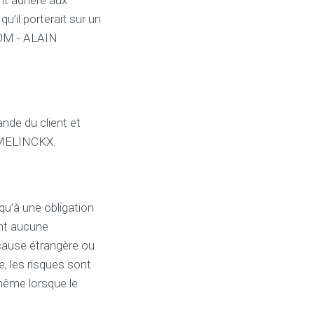
t adhère aux
u’il porterait sur un
OM - ALAIN
ande du client et
EMELINCKX.
u’à une obligation
t aucune
 cause étrangère ou
, les risques sont
même lorsque le