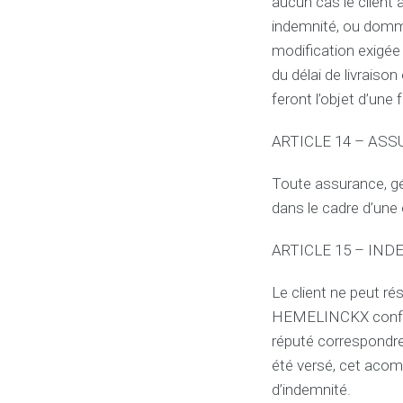
aucun cas le client
indemnité, ou dom
modification exigée
du délai de livraiso
feront l’objet d’une
ARTICLE 14 – AS
Toute assurance, 
dans le cadre d’une o
ARTICLE 15 – INDEM
Le client ne peut
HEMELINCKX conformé
réputé correspondr
été versé, cet aco
d’indemnité.