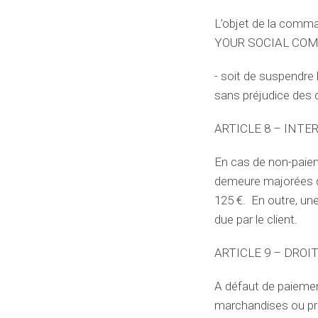
L’objet de la comm
YOUR SOCIAL COM -
- soit de suspendre 
sans préjudice des d
ARTICLE 8 – INT
En cas de non-paiem
demeure majorées d’
125 €. En outre, un
due par le client.
ARTICLE 9 – DROI
A défaut de paiemen
marchandises ou pr