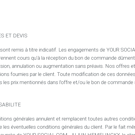
t
g
e
s
t
i
ES ET DEVIS
o
n
s sont remis à titre indicatif. Les engagements de YOUR SOC
d
e
nent cours qu’à la réception du bon de commande dûment si
s
vision, annulation ou augmentation sans préavis. Nos offres et
c
o
ions fournies par le client. Toute modification de ces donnée
o
ous les prix mentionnés dans l’offre et/ou le bon de commande
k
i
e
s
SABILITE
C
tions générales annulent et remplacent toutes autres condit
o
n
ue les éventuelles conditions générales du client. Par le fait m
d