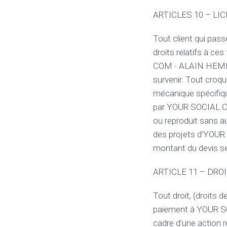
ARTICLES 10 – L
Tout client qui pas
droits relatifs à ce
COM - ALAIN HEMEL
survenir. Tout croqu
mécanique spécifique
par YOUR SOCIAL CO
ou reproduit sans aut
des projets d’YOU
montant du devis ser
ARTICLE 11 – DR
Tout droit, (droit
paiement à YOUR SO
cadre d’une action