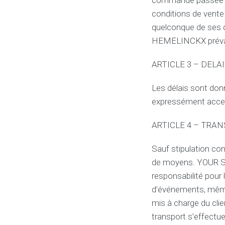
commande passée a
conditions de vente 
quelconque de ses
HEMELINCKX prévala
ARTICLE 3 – DELA
Les délais sont donn
expressément acce
ARTICLE 4 – TRA
Sauf stipulation c
de moyens. YOUR 
responsabilité pour 
d’événements, même 
mis à charge du cli
transport s’effectue