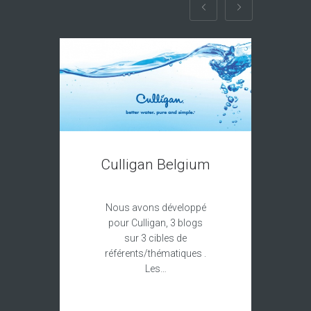
Culligan Belgium
Com
Nous avons développé
pour Culligan, 3 blogs
sur 3 cibles de
Le c
référents/thématiques .
de 
Les…
f
di