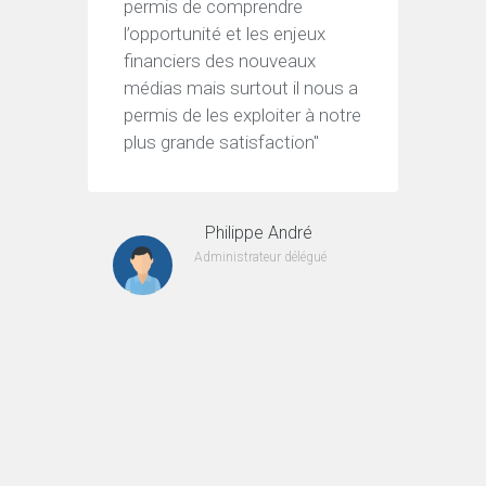
permis de comprendre
d’info
l’opportunité et les enjeux
qui no
financiers des nouveaux
rapport
médias mais surtout il nous a
complet
permis de les exploiter à notre
inform
plus grande satisfaction"
permis
opéra
Philippe André
Administrateur délégué