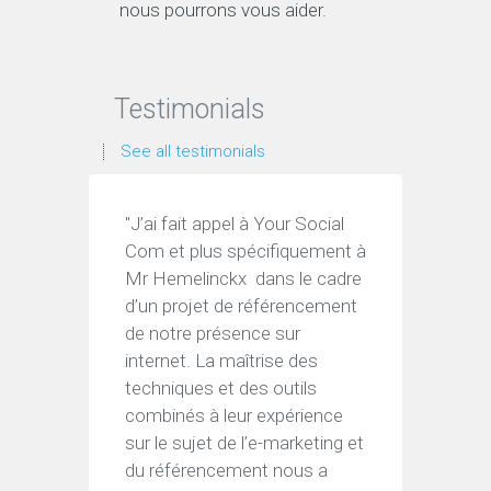
nous pourrons vous aider.
Testimonials
See all testimonials
"J’ai fait appel à Your Social
“J’ai f
Com et plus spécifiquement à
Hemeli
Mr Hemelinckx dans le cadre
d’un pr
d’un projet de référencement
d’analy
de notre présence sur
séduit
internet. La maîtrise des
techni
techniques et des outils
tout ce
combinés à leur expérience
a prop
sur le sujet de l’e-marketing et
profil
du référencement nous a
blogs