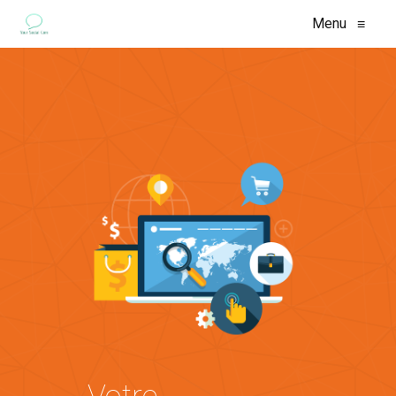
Menu
≡