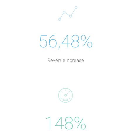
56,48%
Revenue increase
148%