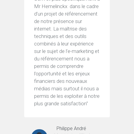
Mr Hemelinckx dans le cadre
d’un pr
d’un projet de référencement
d’analy
de notre présence sur
séduit
internet. La maîtrise des
techni
techniques et des outils
tout ce
combinés à leur expérience
a prop
sur le sujet de l’e-marketing et
profil
du référencement nous a
blogs
permis de comprendre
d’info
l’opportunité et les enjeux
qui no
financiers des nouveaux
rapport
médias mais surtout il nous a
complet
permis de les exploiter à notre
inform
plus grande satisfaction"
permis
opéra
Philippe André