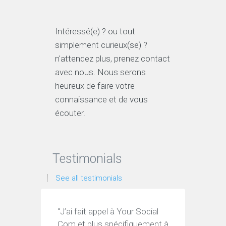
Intéressé(e) ? ou tout
simplement curieux(se) ?
n'attendez plus, prenez contact
avec nous. Nous serons
heureux de faire votre
connaissance et de vous
écouter.
Testimonials
See all testimonials
"J’ai fait appel à Your Social
“J’ai f
Com et plus spécifiquement à
Hemeli