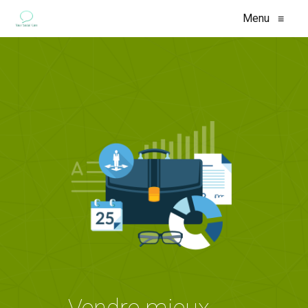
Menu
≡