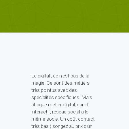
Le digital , ce n'est pas de la
magie. Ce sont des métiers
très pointus avec des
spécialités spécifiques. Mais
chaque métier digital, canal
interactif, réseau social a le
même socle. Un coût contact
très bas ( songez au prix d'un