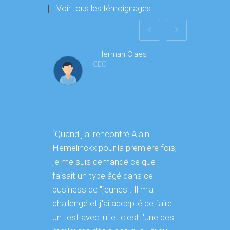
Voir tous les témoignages
Herman Claes
CEO
“Quand j'ai rencontré Alain
"Nous a
Hemelinckx pour la première fois,
service
je me suis demandé ce que
le cadre
faisait un type âgé dans ce
dévelop
business de "jeunes". Il m'a
communi
challengé et j'ai accepté de faire
sociaux.
un test avec lui et c'est l'une des
étude dé