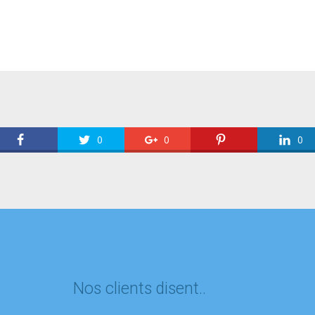
0
0
0
Nos clients disent..