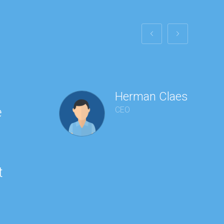
Herman Claes
e
CEO
t