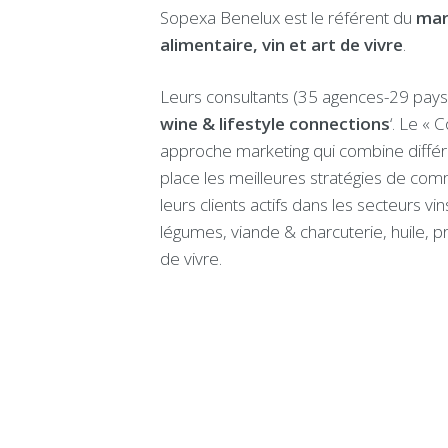
Sopexa Benelux est le référent du
t
mar
g
alimentaire, vin et art de vivre
.
e
s
t
Leurs consultants (35 agences-29 pays) 
i
wine & lifestyle connections
‘. Le « 
o
approche marketing qui combine différ
n
d
place les meilleures stratégies de co
e
leurs clients actifs dans les secteurs vi
s
c
légumes, viande & charcuterie, huile, p
o
de vivre.
o
k
i
e
s
C
o
n
d