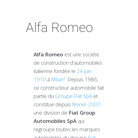
Alfa Romeo
Alfa Romeo
est une société
de construction d'automobiles
italienne fondée le
24
juin
2
1910
à
Milan
. Depuis 1986,
ce constructeur automobile fait
partie du
Groupe Fiat SpA
et
constitue depuis
février 2007
une division de
Fiat Group
Automobiles SpA
qui
regroupe toutes les marques
automobiles du groupe
Fiat