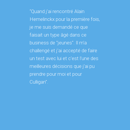
“Quand j'ai rencontré Alain
"Nous a
Hemelinckx pour la première fois,
service
je me suis demandé ce que
le cadre
faisait un type âgé dans ce
dévelop
business de "jeunes". Il m'a
communi
challengé et j'ai accepté de faire
sociaux.
un test avec lui et c'est l'une des
étude dé
meilleures décisions que j'ai pu
communi
prendre pour moi et pour
a présen
Culligan".
dévelop
communi
analyse
de la mi
nouveau 
présenc
sociau