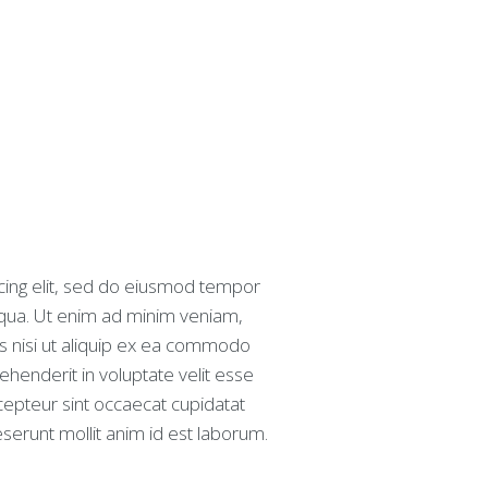
icing elit, sed do eiusmod tempor
liqua. Ut enim ad minim veniam,
is nisi ut aliquip ex ea commodo
ehenderit in voluptate velit esse
xcepteur sint occaecat cupidatat
eserunt mollit anim id est laborum.