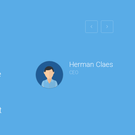
Herman Claes
e
CEO
t