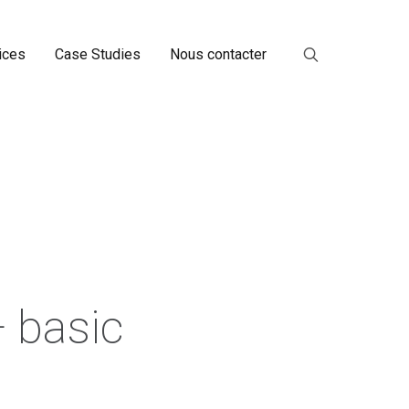
ices
Case Studies
Nous contacter
— basic