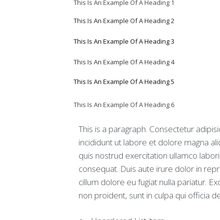
This Is An Example Of A Heading 1
t
g
This Is An Example Of A Heading 2
e
s
This Is An Example Of A Heading 3
t
i
This Is An Example Of A Heading 4
o
n
This Is An Example Of A Heading 5
d
e
s
This Is An Example Of A Heading 6
c
o
This is a paragraph. Consectetur adipis
o
k
incididunt ut labore et dolore magna a
i
quis nostrud exercitation ullamco labor
e
s
consequat. Duis aute irure dolor in repr
cillum dolore eu fugiat nulla pariatur. E
C
non proident, sunt in culpa qui officia d
o
n
d