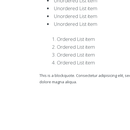
Unordered List item
i
t
Unordered List item
i
Unordered List item
o
Unordered List item
n
s
g
Ordered List item
é
n
Ordered List item
é
Ordered List item
r
Ordered List item
a
l
e
This is a blockquote. Consectetur adipisicing elit, 
s
dolore magna aliqua.
d
e
v
e
n
t
e