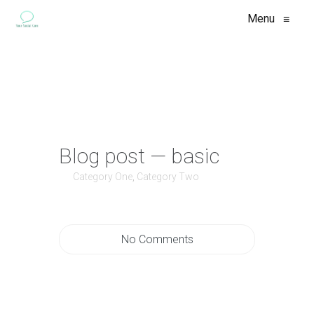
Menu
≡
Blog post — basic
Category One
,
Category Two
No Comments